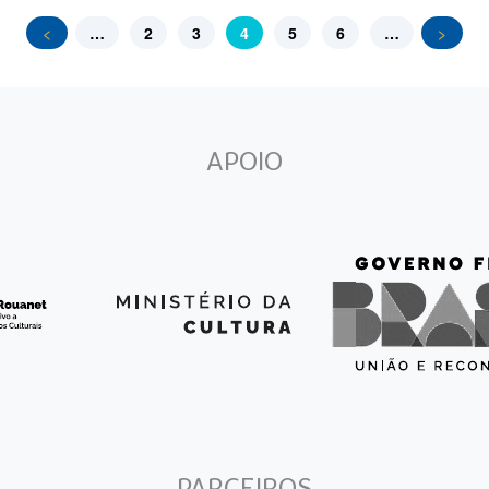
<
…
2
3
4
5
6
…
>
APOIO
PARCEIROS