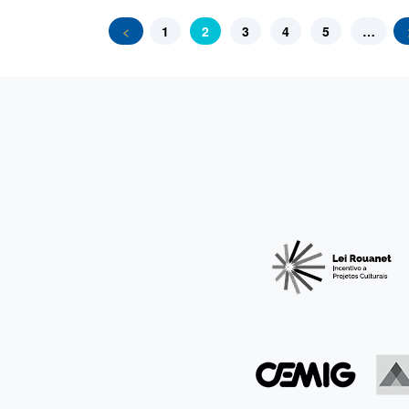
<
1
2
3
4
5
…