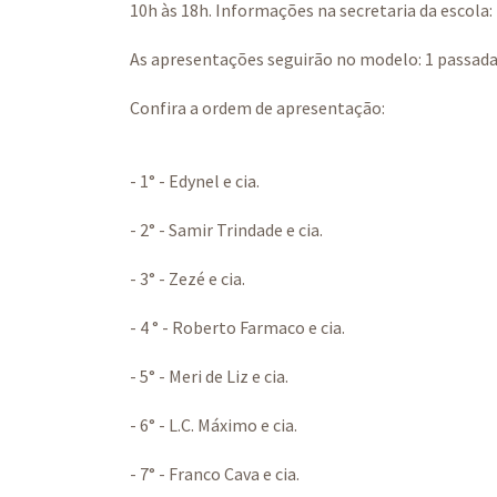
10h às 18h. Informações na secretaria da escola:
As apresentações seguirão no modelo: 1 passada 
Confira a ordem de apresentação:
- 1° - Edynel e cia.
- 2° - Samir Trindade e cia.
- 3° - Zezé e cia.
- 4 ° - Roberto Farmaco e cia.
- 5° - Meri de Liz e cia.
- 6° - L.C. Máximo e cia.
- 7° - Franco Cava e cia.