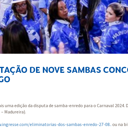
NTAÇÃO DE NOVE SAMBAS CONC
GO
ais uma edição da disputa de samba-enredo para o Carnaval 2024. D
 – Madureira).
w.ingresse.com/eliminatorias-dos-sambas-enredo-27-08
..
ou na bi