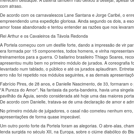
com atraso.
De acordo com os carnavalescos Lane Santana e Jorge Caribé, o enr
empreendendo uma expedição gloriosa. Ainda segundo os dois, a escol
amor fosse abandonado e tentou entender as razões que nos levaram 
Rei Arthur e os Cavaleiros da Távola Redonda
A Portela começou com um desfile forte, dando a impressão de vir para
era formada por 15 componentes, todos homens, e vinha representand
treinamentos para a guerra. O bailarino brasileiro Thiago Soares, rec
apresentou muito bem no primeiro módulo de jurados. A coreografia fo
levantado num tablado, o público e até os jurados aplaudiram. Entret
erro não foi repetido nos módulos seguintes, e as demais apresentaç
Fabrício Pires, de 28 anos, e Danielle Nascimento, de 33, formaram o
"A Pureza do Amor". Na fantasia da porta-bandeira, havia uma singe
pavilhão da Águia, sendo considerada até hoje uma das maiores porta
De acordo com Danielle, tratava-se de uma declaração de amor e adm
No primeiro módulo de julgadores, o casal não cometeu nenhum erro
apresentações de forma quase impecável.
Um outro ponto forte da Portela foram as alegorias. O abre-alas, cha
lenda surgida no século XII, na Europa, sobre o ciúme diabólico do B