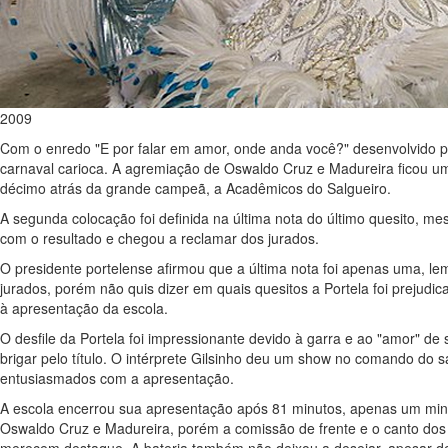
2009
Com o enredo "E por falar em amor, onde anda você?" desenvolvido pe
carnaval carioca. A agremiação de Oswaldo Cruz e Madureira ficou um
décimo atrás da grande campeã, a Acadêmicos do Salgueiro.
A segunda colocação foi definida na última nota do último quesito, me
com o resultado e chegou a reclamar dos jurados.
O presidente portelense afirmou que a última nota foi apenas uma, le
jurados, porém não quis dizer em quais quesitos a Portela foi prejud
à apresentação da escola.
O desfile da Portela foi impressionante devido à garra e ao "amor"
brigar pelo título. O intérprete Gilsinho deu um show no comando do
entusiasmados com a apresentação.
A escola encerrou sua apresentação após 81 minutos, apenas um minut
Oswaldo Cruz e Madureira, porém a comissão de frente e o canto do
merecem destaque. A bateria também não deixou a desejar, apesar de t