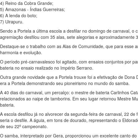
4) Reino da Cobra Grande;
5) Amazonas - Índias Guerreiras;
6) A lenda do boto;
7) Uirapuru.
Sendo a Portela a última escola a desfilar no domingo de carnaval, o 
agremiação desfilou com 35 alas, sete alegorias e aproximadamente
Destaque-se o trabalho com as Alas de Comunidade, que para esse 
harmonia e evolução.
O período pré-carnavalesco foi agitado, com ensaios conjuntos por p
bateria no ensaio realizado no Império Serrano.
Outra grande novidade que a Portela trouxe foi a efetivação de Dona 
era a Portela demonstrando seu pioneirismo no mundo do samba.
A 40 dias do carnaval, um percalço: o mestre de bateria Carlinhos Ca
relacionados ao naipe de tamborins. Em seu lugar retornou Mestre Mu
bateria.
A escola desfilou já no alvorecer da segunda-feira de carnaval, 22 de
seria o desfile. A águia, em tons de dourado, representando o Eldora
de seu 22º campeonato.
O samba, interpretado por Gera, proporcionou um excelente canto d