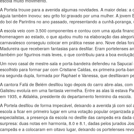
escola muito movimento.
A Portela trouxe para a avenida algumas novidades. A maior delas: a 
águia também inovou: seu grito foi gravado por uma mulher. A jovem Be
do boi de Parintins no ano passado, representando a cunhã-poranga,
A escola veio com 3.500 componentes e contou com uma ajuda finan
homenagem ao estado, o que ajudou muito na elaboração das alegoria
carnavalesco conseguiu colocar em prática nesse ano. Nove delas fo
Madureira que receberam fantasias para desfilar. Eram portelenses a
também por figurinos mais leves, o que contribuiu para a boa evolução
Um novo casal de mestre-sala e porta-bandeira defendeu na Sapucaí o 
escolhido para formar par com Cristiane Caldas, ex-primeira porta-ba
na segunda dupla, formada por Raphael e Vanessa, que desfilavam pel
A cantora Fafá de Belém desfilou logo depois do carro abre-alas, c
Galisteu evoluía em uma fantasia vermelha. Entre as alas lá estava P
em 1935, e Aldaléia, presidente do departamento feminino da escola.
A Portela desfilou de forma impecável, deixando a avenida já com sol
escola a ficar em primeiro lugar em uma votação popular organizada
especialistas, a presença da escola no desfile das campeãs era dada 
surpresa: duas notas em harmonia, 8.0 e 8.1, dadas pelos jurados José 
campeãs e a colocaram em oitavo lugar, deixando os portelenses revo