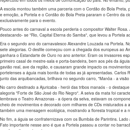
A escola montou também uma parceria com o Cordão do Bola Preta, pa
e emoção, a Portela e o Cordão do Bola Preta pararam o Centro da c
exclusivamente para o evento.
Pouco antes do carnaval a escola perderia o compositor Walter Rosa.
destacando- se "Rio, Capital Eterna do Samba", que levou a Portela 
Era o segundo ano do carnavalesco Alexandre Louzada na Portela. No 
sete alegorias. O desfile começou com a chegada dos europeus ao Am
ganhara o Estandarte de Ouro no ano anterior. Eram os invasores esp
primeiro casal de mestre-sala e porta-bandeira, bem aos pés da águia
gavião real, ave da região, e causaram grande impacto os movimentos c
portelenses a águia mais bonita de todas as já apresentadas. Carlos
junto das arquibancadas, brilhava no segundo carro, "Manôa - a visão
No carro destinado a Ajuricaba - herói das tribos manaós - o destaqu
alegoria "Forte de São José do Rio Negro". A seiva da mata foi caract
lembrava o Teatro Amazonas - a ópera da selva, estavam os compon
cheio de movimentos e decorado com milhares de CDs misturados a ani
também uma mensagem ecológica, mostrando a floresta tropical e a n
No fim, a águia se confraternizava com os Bumbás de Parintins. Lado a
Fato importante nesse ano é que a Portela passou a contar no barrac