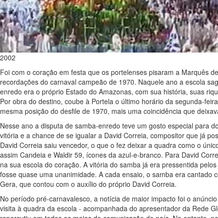
2002
Foi com o coração em festa que os portelenses pisaram a Marquês de 
recordações do carnaval campeão de 1970. Naquele ano a escola sag
enredo era o próprio Estado do Amazonas, com sua história, suas riq
Por obra do destino, coube à Portela o último horário da segunda-feir
mesma posição do desfile de 1970, mais uma coincidência que deixava
Nesse ano a disputa de samba-enredo teve um gosto especial para doi
vitória e a chance de se igualar a David Correia, compositor que já pos
David Correia saiu vencedor, o que o fez deixar a quadra como o únic
assim Candeia e Waldir 59, ícones da azul-e-branco. Para David Corre
na sua escola do coração. A vitória do samba já era pressentida pelos
fosse quase uma unanimidade. A cada ensaio, o samba era cantado co
Gera, que contou com o auxílio do próprio David Correia.
No período pré-carnavalesco, a notícia de maior impacto foi o anúnc
visita à quadra da escola - acompanhada do apresentador da Rede G
repercutiu em todos os meios de comunicação do país. No entanto, po