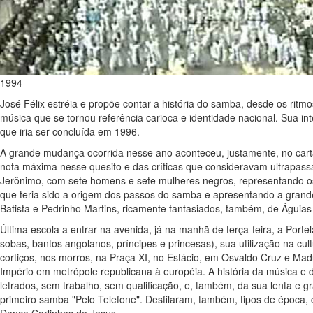
1994
José Félix estréia e propõe contar a história do samba, desde os ritm
música que se tornou referência carioca e identidade nacional. Sua int
que iria ser concluída em 1996.
A grande mudança ocorrida nesse ano aconteceu, justamente, no cartã
nota máxima nesse quesito e das críticas que consideravam ultrapas
Jerônimo, com sete homens e sete mulheres negros, representando os
que teria sido a origem dos passos do samba e apresentando a grand
Batista e Pedrinho Martins, ricamente fantasiados, também, de Águias
Última escola a entrar na avenida, já na manhã de terça-feira, a Por
sobas, bantos angolanos, príncipes e princesas), sua utilização na cu
cortiços, nos morros, na Praça XI, no Estácio, em Osvaldo Cruz e Ma
Império em metrópole republicana à européia. A história da música e 
letrados, sem trabalho, sem qualificação, e, também, da sua lenta e 
primeiro samba "Pelo Telefone". Desfilaram, também, tipos de época, 
Dança Carlinhos de Jesus.