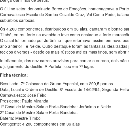
O último setor, denominado Berço de Emoções, homenageava a Portela
Carnavalesco Escola de Samba Osvaldo Cruz, Vai Como Pode, baianas, 
subúrbios cariocas.
Os 4.200 componentes, distribuídos em 36 alas, cantaram o bonito sa
Timbó, entrou forte na avenida e teve como destaque a forte marcação
O casal foi formado por Jerônimo - que retornava, assim, em novo pos
ano anterior - e Neide. Outro destaque foram as fantasias idealizadas 
tecidos diversos - desde os mais rústicos até os mais finos, sem abrir
Infelizmente, dos dez carros previstos para contar o enredo, dois nã
o julgamento do desfile. A Portela ficou em 7º lugar.
Ficha técnica:
Resultado: 7ª Colocada do Grupo Especial, com 290,5 pontos
Data, Local e Ordem de Desfile: 8ª Escola de 14/02/94, Segunda-Fei
Carnavalesco: José Félix
Presidente: Paulo Miranda
1º Casal de Mestre-Sala e Porta-Bandeira: Jerônimo e Neide
2º Casal de Mestre-Sala e Porta-Bandeira:
Bateria: Mestre Timbó
Contigente: 4.200 componentes em 36 alas