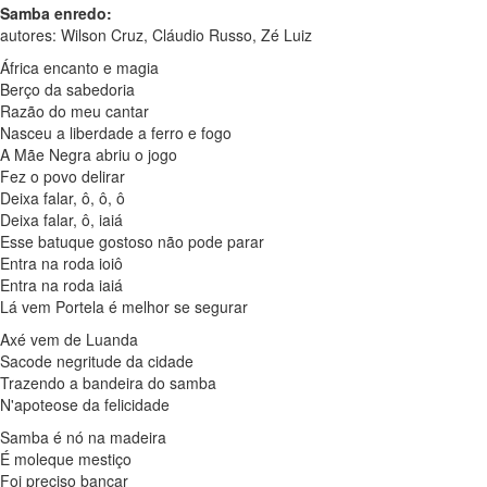
Samba enredo:
autores: Wilson Cruz, Cláudio Russo, Zé Luiz
África encanto e magia
Berço da sabedoria
Razão do meu cantar
Nasceu a liberdade a ferro e fogo
A Mãe Negra abriu o jogo
Fez o povo delirar
Deixa falar, ô, ô, ô
Deixa falar, ô, iaiá
Esse batuque gostoso não pode parar
Entra na roda ioiô
Entra na roda iaiá
Lá vem Portela é melhor se segurar
Axé vem de Luanda
Sacode negritude da cidade
Trazendo a bandeira do samba
N'apoteose da felicidade
Samba é nó na madeira
É moleque mestiço
Foi preciso bancar