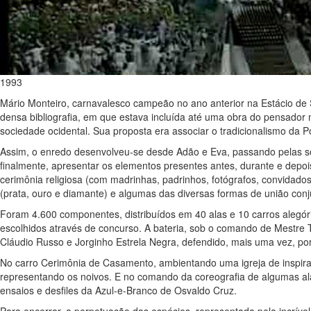
1993
Mário Monteiro, carnavalesco campeão no ano anterior na Estácio de S
densa bibliografia, em que estava incluída até uma obra do pensador 
sociedade ocidental. Sua proposta era associar o tradicionalismo da P
Assim, o enredo desenvolveu-se desde Adão e Eva, passando pelas soc
finalmente, apresentar os elementos presentes antes, durante e depoi
cerimônia religiosa (com madrinhas, padrinhos, fotógrafos, convidados,
(prata, ouro e diamante) e algumas das diversas formas de união conju
Foram 4.600 componentes, distribuídos em 40 alas e 10 carros alegór
escolhidos através de concurso. A bateria, sob o comando de Mestre 
Cláudio Russo e Jorginho Estrela Negra, defendido, mais uma vez, po
No carro Cerimônia de Casamento, ambientando uma igreja de inspira
representando os noivos. E no comando da coreografia de algumas al
ensaios e desfiles da Azul-e-Branco de Osvaldo Cruz.
Para encerrar, a perpetuação das espécies, representada pela incrível