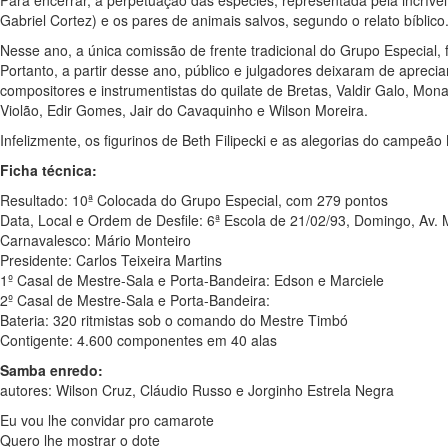
Gabriel Cortez) e os pares de animais salvos, segundo o relato bíblico
Nesse ano, a única comissão de frente tradicional do Grupo Especial,
Portanto, a partir desse ano, público e julgadores deixaram de apreci
compositores e instrumentistas do quilate de Bretas, Valdir Galo, Mon
Violão, Edir Gomes, Jair do Cavaquinho e Wilson Moreira.
Infelizmente, os figurinos de Beth Filipecki e as alegorias do campeão
Ficha técnica:
Resultado: 10ª Colocada do Grupo Especial, com 279 pontos
Data, Local e Ordem de Desfile: 6ª Escola de 21/02/93, Domingo, Av
Carnavalesco: Mário Monteiro
Presidente: Carlos Teixeira Martins
1º Casal de Mestre-Sala e Porta-Bandeira: Edson e Marciele
2º Casal de Mestre-Sala e Porta-Bandeira:
Bateria: 320 ritmistas sob o comando do Mestre Timbó
Contigente: 4.600 componentes em 40 alas
Samba enredo:
autores: Wilson Cruz, Cláudio Russo e Jorginho Estrela Negra
Eu vou lhe convidar pro camarote
Quero lhe mostrar o dote