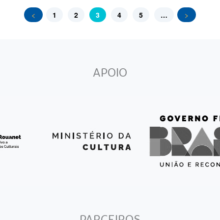
<
1
2
3
4
5
…
>
APOIO
PARCEIROS