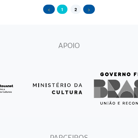
<
1
2
>
APOIO
PARCEIROS