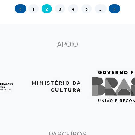
<
1
2
3
4
5
…
>
APOIO
PARCEIROS