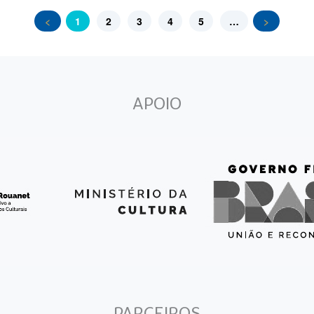
<
1
2
3
4
5
…
>
APOIO
PARCEIROS