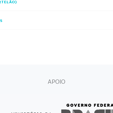
RTELÃO)
S
APOIO