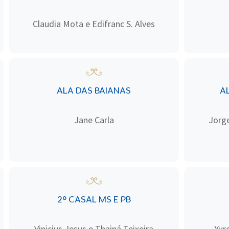
Claudia Mota e Edifranc S. Alves
ALA DAS BAIANAS
A
Jane Carla
Jorge
2º CASAL MS E PB
Vinicius Jesus e Thainá Teixeira
Yur