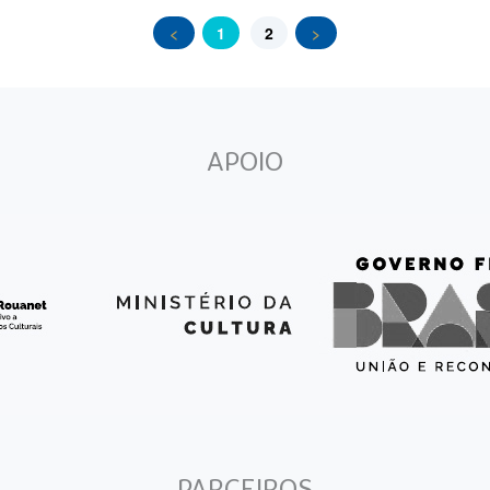
<
1
2
>
APOIO
PARCEIROS